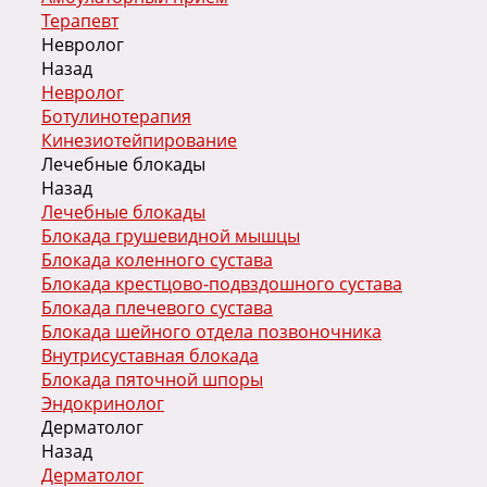
Терапевт
Невролог
Назад
Невролог
Ботулинотерапия
Кинезиотейпирование
Лечебные блокады
Назад
Лечебные блокады
Блокада грушевидной мышцы
Блокада коленного сустава
Блокада крестцово-подвздошного сустава
Блокада плечевого сустава
Блокада шейного отдела позвоночника
Внутрисуставная блокада
Блокада пяточной шпоры
Эндокринолог
Дерматолог
Назад
Дерматолог