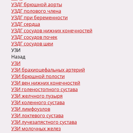
УЗДГ брюшной аорты
УЗДГ полового члена
УЗДГ при беременности
УЗДГ сердца
УЗДГ сосудов нижних конечностей
УЗДГ сосудов почек
УЗДГ сосудов шеи
УЗИ
Назад
УЗИ
УЗИ брахиоцефальных артерий
УЗИ брюшной полости
УЗИ вен нижних конечностей
УЗИ голеностопного сустава
УЗИ желчного пузыря
УЗИ коленного сустава
УЗИ лимфоузлов
УЗИ локтевого сустава
УЗИ лучезапястного сустава
УЗИ молочных желез