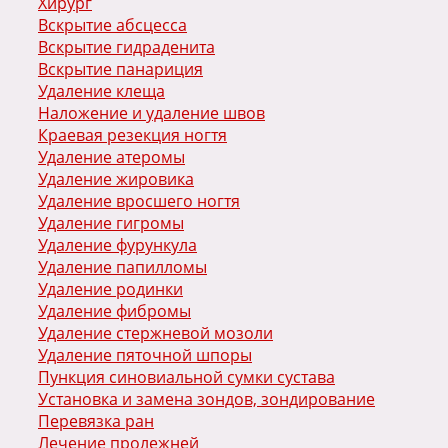
Хирург
Вскрытие абсцесса
Вскрытие гидраденита
Вскрытие панариция
Удаление клеща
Наложение и удаление швов
Краевая резекция ногтя
Удаление атеромы
Удаление жировика
Удаление вросшего ногтя
Удаление гигромы
Удаление фурункула
Удаление папилломы
Удаление родинки
Удаление фибромы
Удаление стержневой мозоли
Удаление пяточной шпоры
Пункция синовиальной сумки сустава
Установка и замена зондов, зондирование
Перевязка ран
Лечение пролежней