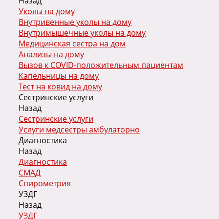
Назад
Уколы на дому
Внутривенные уколы на дому
Внутримышечные уколы на дому
Медицинская сестра на дом
Анализы на дому
Вызов к COVID-положительным пациентам
Капельницы на дому
Тест на ковид на дому
Сестринские услуги
Назад
Сестринские услуги
Услуги медсестры амбулаторно
Диагностика
Назад
Диагностика
СМАД
Спирометрия
УЗДГ
Назад
УЗДГ