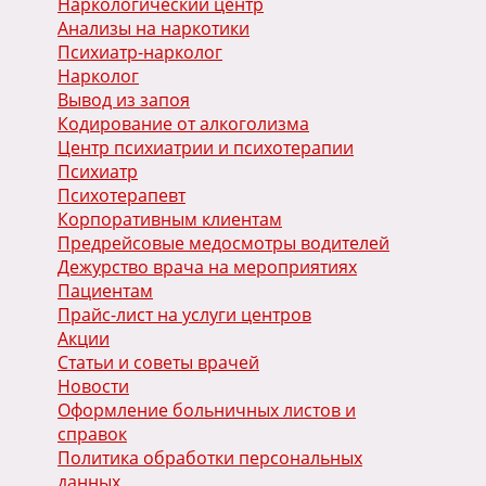
Наркологический центр
Анализы на наркотики
Психиатр-нарколог
Нарколог
Вывод из запоя
Кодирование от алкоголизма
Центр психиатрии и психотерапии
Психиатр
Психотерапевт
Корпоративным клиентам
Предрейсовые медосмотры водителей
Дежурство врача на мероприятиях
Пациентам
Прайс-лист на услуги центров
Акции
Статьи и советы врачей
Новости
Оформление больничных листов и
справок
Политика обработки персональных
данных