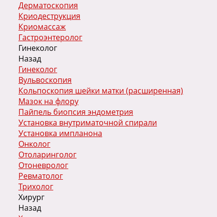
Дерматоскопия
Криодеструкция
Криомассаж
Гастроэнтеролог
Гинеколог
Назад
Гинеколог
Вульвоскопия
Кольпоскопия шейки матки (расширенная)
Мазок на флору
Пайпель биопсия эндометрия
Установка внутриматочной спирали
Установка импланона
Онколог
Отоларинголог
Отоневролог
Ревматолог
Трихолог
Хирург
Назад