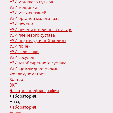
УЗИ мочевого пузыря
УЗИ мошонки
УЗИ мягких тканей
УЗИ органов малого таза
УЗИ печени
УЗИ печени и желчного пузыря
УЗИ плечевого сустава
УЗИ поджелудочной железы
УЗИ почек
УЗИ селезенки
УЗИ сосудов
УЗИ тазобедренного сустава
УЗИ щитовидной железы
Фолликулометрия
Холтер
ЭКГ
Электроэнцефалография
Лаборатория
Назад
Лаборатория
Анализы