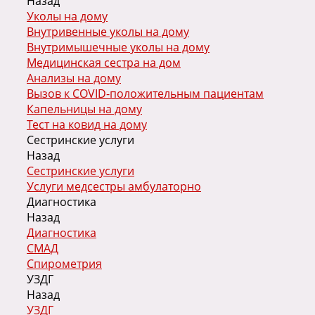
Назад
Уколы на дому
Внутривенные уколы на дому
Внутримышечные уколы на дому
Медицинская сестра на дом
Анализы на дому
Вызов к COVID-положительным пациентам
Капельницы на дому
Тест на ковид на дому
Сестринские услуги
Назад
Сестринские услуги
Услуги медсестры амбулаторно
Диагностика
Назад
Диагностика
СМАД
Спирометрия
УЗДГ
Назад
УЗДГ