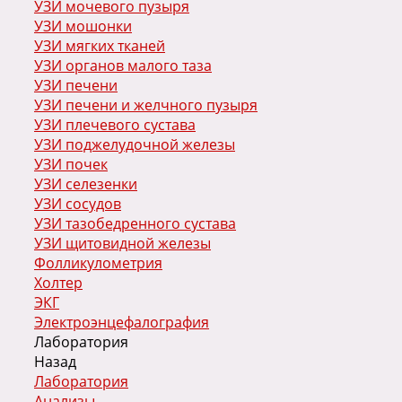
УЗИ мочевого пузыря
УЗИ мошонки
УЗИ мягких тканей
УЗИ органов малого таза
УЗИ печени
УЗИ печени и желчного пузыря
УЗИ плечевого сустава
УЗИ поджелудочной железы
УЗИ почек
УЗИ селезенки
УЗИ сосудов
УЗИ тазобедренного сустава
УЗИ щитовидной железы
Фолликулометрия
Холтер
ЭКГ
Электроэнцефалография
Лаборатория
Назад
Лаборатория
Анализы