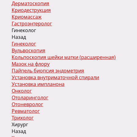
Дерматоскопия
Криодеструкция
Криомассаж
Гастроэнтеролог
Гинеколог
Назад
Гинеколог
Вульвоскопия
Кольпоскопия шейки матки (расширенная)
Мазок на флору
Пайпель биопсия эндометрия
Установка внутриматочной спирали
Установка импланона
Онколог
Отоларинголог
Отоневролог
Ревматолог
Трихолог
Хирург
Назад