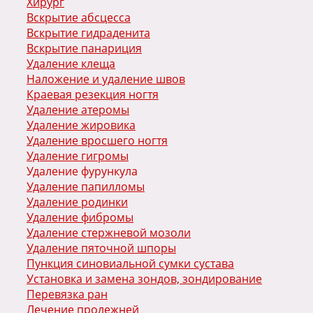
Хирург
Вскрытие абсцесса
Вскрытие гидраденита
Вскрытие панариция
Удаление клеща
Наложение и удаление швов
Краевая резекция ногтя
Удаление атеромы
Удаление жировика
Удаление вросшего ногтя
Удаление гигромы
Удаление фурункула
Удаление папилломы
Удаление родинки
Удаление фибромы
Удаление стержневой мозоли
Удаление пяточной шпоры
Пункция синовиальной сумки сустава
Установка и замена зондов, зондирование
Перевязка ран
Лечение пролежней