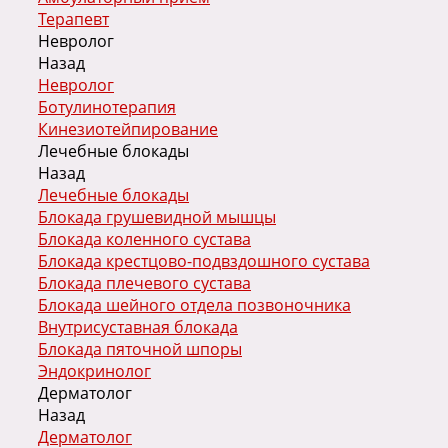
Терапевт
Невролог
Назад
Невролог
Ботулинотерапия
Кинезиотейпирование
Лечебные блокады
Назад
Лечебные блокады
Блокада грушевидной мышцы
Блокада коленного сустава
Блокада крестцово-подвздошного сустава
Блокада плечевого сустава
Блокада шейного отдела позвоночника
Внутрисуставная блокада
Блокада пяточной шпоры
Эндокринолог
Дерматолог
Назад
Дерматолог