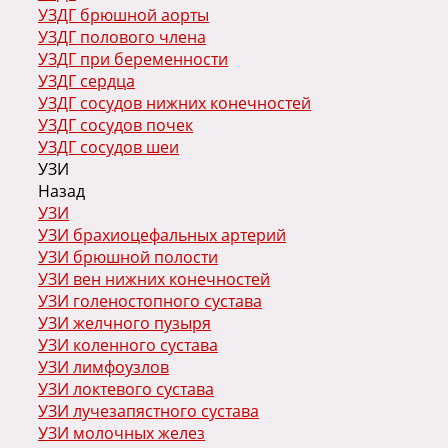
УЗДГ брюшной аорты
УЗДГ полового члена
УЗДГ при беременности
УЗДГ сердца
УЗДГ сосудов нижних конечностей
УЗДГ сосудов почек
УЗДГ сосудов шеи
УЗИ
Назад
УЗИ
УЗИ брахиоцефальных артерий
УЗИ брюшной полости
УЗИ вен нижних конечностей
УЗИ голеностопного сустава
УЗИ желчного пузыря
УЗИ коленного сустава
УЗИ лимфоузлов
УЗИ локтевого сустава
УЗИ лучезапястного сустава
УЗИ молочных желез