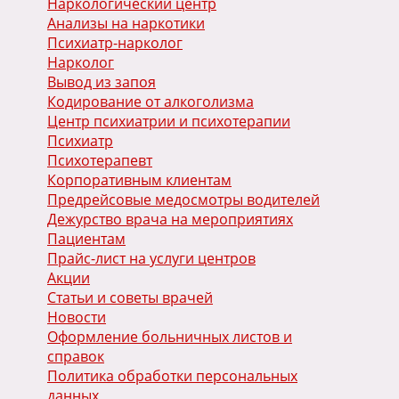
Наркологический центр
Анализы на наркотики
Психиатр-нарколог
Нарколог
Вывод из запоя
Кодирование от алкоголизма
Центр психиатрии и психотерапии
Психиатр
Психотерапевт
Корпоративным клиентам
Предрейсовые медосмотры водителей
Дежурство врача на мероприятиях
Пациентам
Прайс-лист на услуги центров
Акции
Статьи и советы врачей
Новости
Оформление больничных листов и
справок
Политика обработки персональных
данных