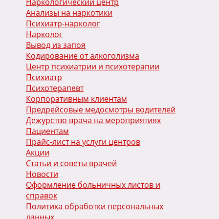
Наркологический центр
Анализы на наркотики
Психиатр-нарколог
Нарколог
Вывод из запоя
Кодирование от алкоголизма
Центр психиатрии и психотерапии
Психиатр
Психотерапевт
Корпоративным клиентам
Предрейсовые медосмотры водителей
Дежурство врача на мероприятиях
Пациентам
Прайс-лист на услуги центров
Акции
Статьи и советы врачей
Новости
Оформление больничных листов и
справок
Политика обработки персональных
данных