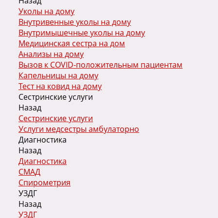
Назад
Уколы на дому
Внутривенные уколы на дому
Внутримышечные уколы на дому
Медицинская сестра на дом
Анализы на дому
Вызов к COVID-положительным пациентам
Капельницы на дому
Тест на ковид на дому
Сестринские услуги
Назад
Сестринские услуги
Услуги медсестры амбулаторно
Диагностика
Назад
Диагностика
СМАД
Спирометрия
УЗДГ
Назад
УЗДГ