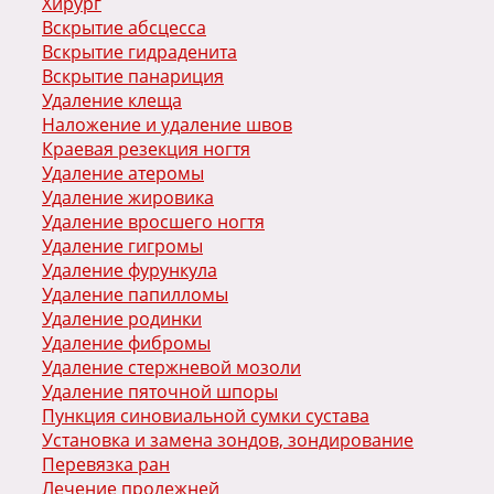
Хирург
Вскрытие абсцесса
Вскрытие гидраденита
Вскрытие панариция
Удаление клеща
Наложение и удаление швов
Краевая резекция ногтя
Удаление атеромы
Удаление жировика
Удаление вросшего ногтя
Удаление гигромы
Удаление фурункула
Удаление папилломы
Удаление родинки
Удаление фибромы
Удаление стержневой мозоли
Удаление пяточной шпоры
Пункция синовиальной сумки сустава
Установка и замена зондов, зондирование
Перевязка ран
Лечение пролежней