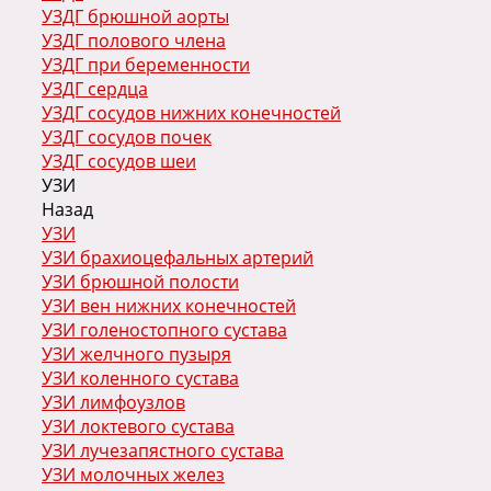
УЗДГ брюшной аорты
УЗДГ полового члена
УЗДГ при беременности
УЗДГ сердца
УЗДГ сосудов нижних конечностей
УЗДГ сосудов почек
УЗДГ сосудов шеи
УЗИ
Назад
УЗИ
УЗИ брахиоцефальных артерий
УЗИ брюшной полости
УЗИ вен нижних конечностей
УЗИ голеностопного сустава
УЗИ желчного пузыря
УЗИ коленного сустава
УЗИ лимфоузлов
УЗИ локтевого сустава
УЗИ лучезапястного сустава
УЗИ молочных желез