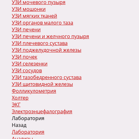
УЗИ мочевого пузыря
УЗИ мошонки
УЗИ мягких тканей
УЗИ органов малого таза
УЗИ печени
УЗИ печени и желчного пузыря
УЗИ плечевого сустава
УЗИ поджелудочной железы
УЗИ почек
УЗИ селезенки
УЗИ сосудов
УЗИ тазобедренного сустава
УЗИ щитовидной железы
Фолликулометрия
Холтер
ЭКГ
Электроэнцефалография
Лаборатория
Назад
Лаборатория
Анализы