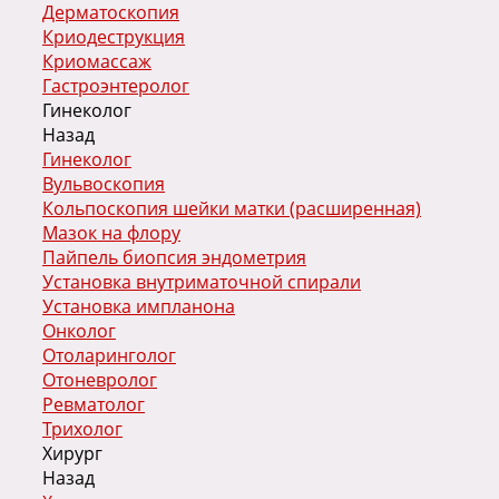
Дерматоскопия
Криодеструкция
Криомассаж
Гастроэнтеролог
Гинеколог
Назад
Гинеколог
Вульвоскопия
Кольпоскопия шейки матки (расширенная)
Мазок на флору
Пайпель биопсия эндометрия
Установка внутриматочной спирали
Установка импланона
Онколог
Отоларинголог
Отоневролог
Ревматолог
Трихолог
Хирург
Назад