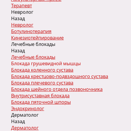
Терапевт
Невролог
Назад
Невролог
Ботулинотерапия
Кинезиотейпирование
Лечебные блокады
Назад
Лечебные блокады
Блокада грушевидной мышцы
Блокада коленного сустава
Блокада крестцово-подвздошного сустава
Блокада плечевого сустава
Блокада шейного отдела позвоночника
Внутрисуставная блокада
Блокада пяточной шпоры
Эндокринолог
Дерматолог
Назад
Дерматолог